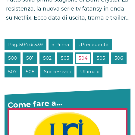
resistenza, la nuova serie tv fatansy in onda
su Netflix. Ecco data di uscita, trama e trailer...
Pag. 504 di 539
« Prima
‹ Precedente
500
501
502
503
504
505
506
507
508
Successiva ›
Ultima »
Come fare a…