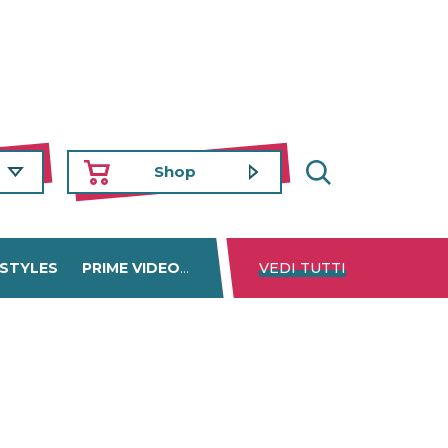
Shop
 STYLES
PRIME VIDEO
DISNEY+
VEDI TUTTI
NETFLIX
TROVA 