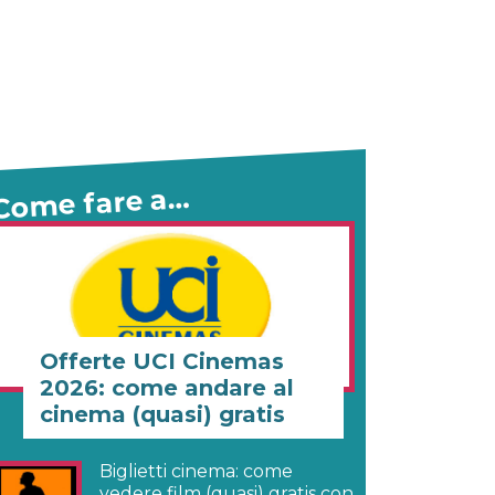
Come fare a…
Offerte UCI Cinemas
2026: come andare al
cinema (quasi) gratis
Biglietti cinema: come
vedere film (quasi) gratis con