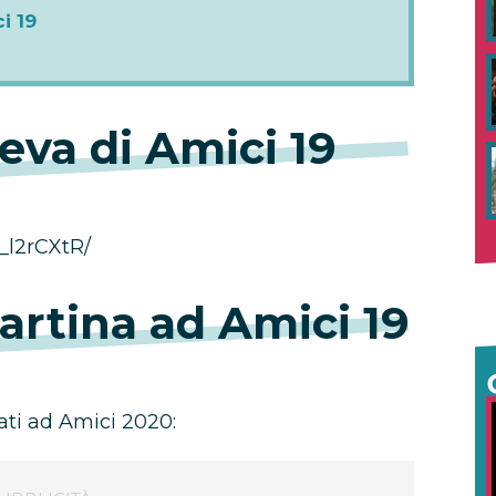
i 19
ieva di Amici 19
_l2rCXtR/
Martina ad Amici 19
tati ad Amici 2020: