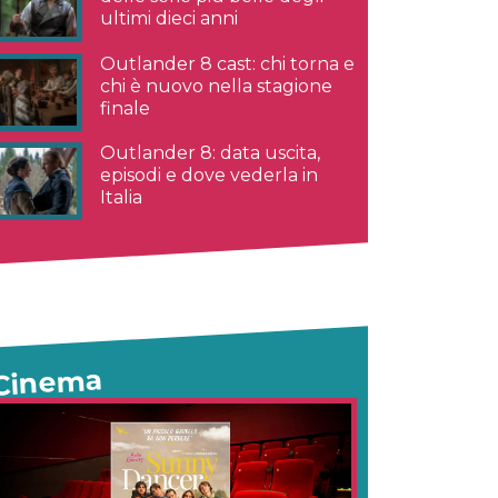
ultimi dieci anni
Outlander 8 cast: chi torna e
chi è nuovo nella stagione
finale
Outlander 8: data uscita,
episodi e dove vederla in
Italia
Cinema