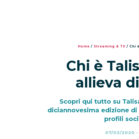
Home
/
Streaming & TV
/
Chi 
Chi è Tali
allieva d
Scopri qui tutto su Tali
diciannovesima edizione di A
profili soc
07/03/2020