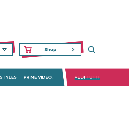
Shop
 STYLES
PRIME VIDEO
DISNEY+
VEDI TUTTI
NETFLIX
TROVA 