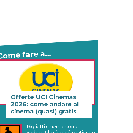
Come fare a…
Offerte UCI Cinemas
2026: come andare al
cinema (quasi) gratis
Biglietti cinema: come
vedere film (quasi) gratis con