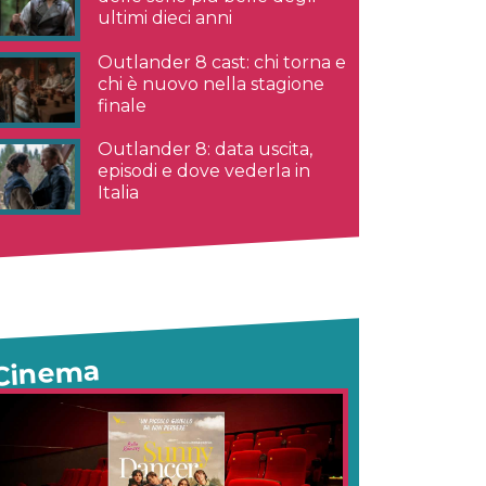
ultimi dieci anni
Outlander 8 cast: chi torna e
chi è nuovo nella stagione
finale
Outlander 8: data uscita,
episodi e dove vederla in
Italia
Cinema