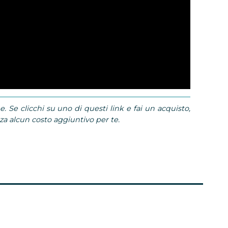
e. Se clicchi su uno di questi link e fai un acquisto,
 alcun costo aggiuntivo per te.