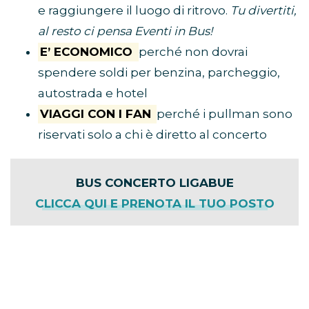
e raggiungere il luogo di ritrovo.
Tu divertiti,
al resto ci pensa Eventi in Bus!
E’ ECONOMICO
perché non dovrai
spendere soldi per benzina, parcheggio,
autostrada e hotel
VIAGGI CON I FAN
perché i pullman sono
riservati solo a chi è diretto al concerto
BUS CONCERTO LIGABUE
CLICCA QUI E PRENOTA IL TUO POSTO
Cliccando sul link avrai accesso a tutte le
informazioni del tuo viaggio, tra cui città di
partenza, punto di ritrovo e prezzi. Ricordati
di inserire il
codice sconto TEAM-W
per