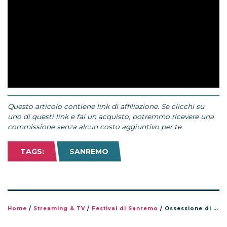
Questo articolo contiene link di affiliazione. Se clicchi su
uno di questi link e fai un acquisto, potremmo ricevere una
commissione senza alcun costo aggiuntivo per te.
TAGS:
SANREMO
Home
/
Streaming & TV
/
Festival di Sanremo
/
Ossessione di Samurai Jay: la canzone di Sanremo 2026 più ascoltata in streaming