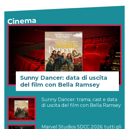
Cinema
Sunny Dancer: data di uscita
del film con Bella Ramsey
Sunny Dancer: trama, cast e data
di uscita del film con Bella Ramsey
Marvel Studios SDCC 2026: tutti gli