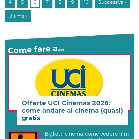
4
5
6
7
8
9
10
Successiva ›
Ultima »
Come fare a…
Offerte UCI Cinemas 2026:
come andare al cinema (quasi)
gratis
Biglietti cinema: come vedere film