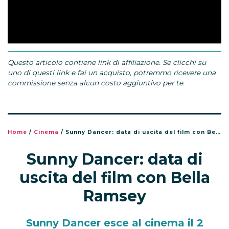
Questo articolo contiene link di affiliazione. Se clicchi su
uno di questi link e fai un acquisto, potremmo ricevere una
commissione senza alcun costo aggiuntivo per te.
Home
/
Cinema
/
Sunny Dancer: data di uscita del film con Bella Ramsey
Sunny Dancer: data di
uscita del film con Bella
Ramsey
Sunny Dancer esce al cinema il 2