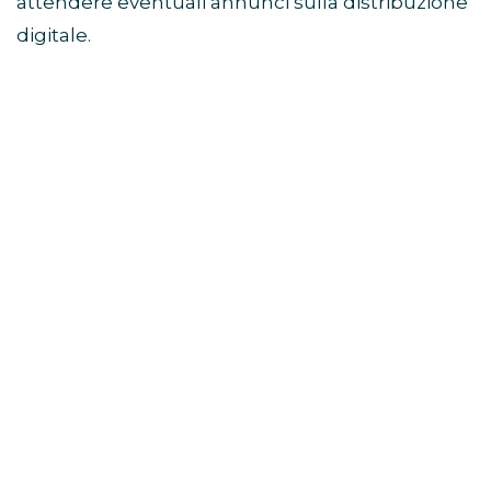
attendere eventuali annunci sulla distribuzione
digitale.
Di cosa parla il film Sunny
Dancer