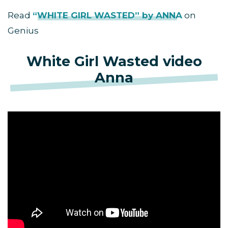
Read
“WHITE GIRL WASTED” by ANNA
on
Genius
White Girl Wasted video
Anna