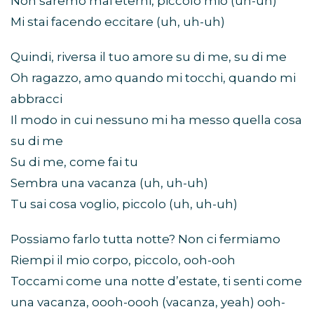
Non saremo mai eterni, piccolo mio (uh-uh)
Mi stai facendo eccitare (uh, uh-uh)
Quindi, riversa il tuo amore su di me, su di me
Oh ragazzo, amo quando mi tocchi, quando mi
abbracci
Il modo in cui nessuno mi ha messo quella cosa
su di me
Su di me, come fai tu
Sembra una vacanza (uh, uh-uh)
Tu sai cosa voglio, piccolo (uh, uh-uh)
Possiamo farlo tutta notte? Non ci fermiamo
Riempi il mio corpo, piccolo, ooh-ooh
Toccami come una notte d’estate, ti senti come
una vacanza, oooh-oooh (vacanza, yeah) ooh-