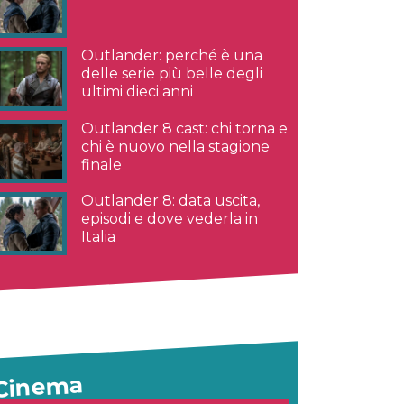
Outlander: perché è una
delle serie più belle degli
ultimi dieci anni
Outlander 8 cast: chi torna e
chi è nuovo nella stagione
finale
Outlander 8: data uscita,
episodi e dove vederla in
Italia
Cinema