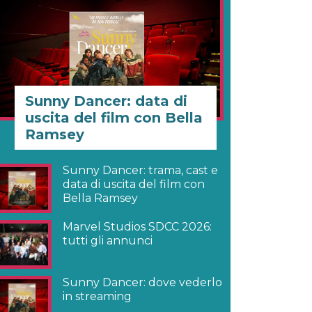
Sunny Dancer: data di
uscita del film con Bella
Ramsey
Sunny Dancer: trama, cast e
data di uscita del film con
Bella Ramsey
Marvel Studios SDCC 2026:
tutti gli annunci
Sunny Dancer: dove vederlo
in streaming