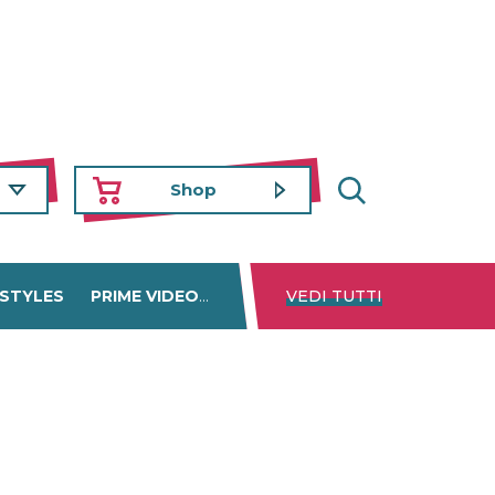
Shop
 STYLES
PRIME VIDEO
DISNEY+
VEDI TUTTI
NETFLIX
TROVA 