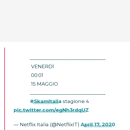
⠀ ⠀⠀ ⠀_____________________________
⠀ ⠀⠀ ⠀ VENERDÌ
⠀ ⠀⠀ ⠀ 00:01
⠀ ⠀⠀ ⠀ 15 MAGGIO
⠀ ⠀⠀ ⠀_____________________________
⠀ ⠀⠀ ⠀
#SkamItalia
stagione 4
pic.twitter.com/egNh3rdqUZ
— Netflix Italia (@NetflixIT)
April 17, 2020