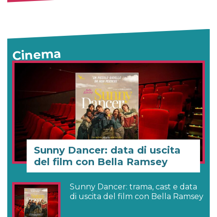
Cinema
Sunny Dancer: data di uscita
del film con Bella Ramsey
Sunny Dancer: trama, cast e data
di uscita del film con Bella Ramsey