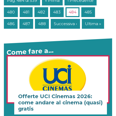
Pag. 484 di 539
« Prima
‹ Precedente
480
481
482
483
484
485
486
487
488
Successiva ›
Ultima »
Come fare a…
Offerte UCI Cinemas 2026:
come andare al cinema (quasi)
gratis