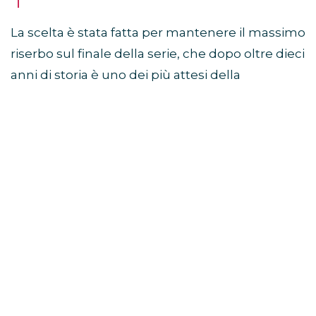
La scelta è stata fatta per mantenere il massimo
riserbo sul finale della serie, che dopo oltre dieci
anni di storia è uno dei più attesi della
televisione.
Sam Heughan a Jimmy
Fallon: “Non so come finisce”