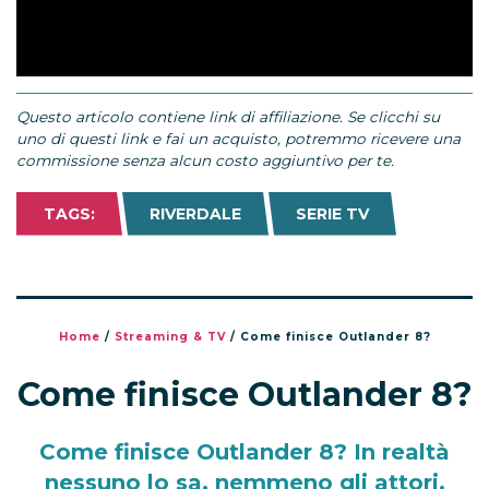
Questo articolo contiene link di affiliazione. Se clicchi su
uno di questi link e fai un acquisto, potremmo ricevere una
commissione senza alcun costo aggiuntivo per te.
TAGS:
RIVERDALE
SERIE TV
Home
/
Streaming & TV
/
Come finisce Outlander 8?
Come finisce Outlander 8?
Come finisce Outlander 8? In realtà
nessuno lo sa, nemmeno gli attori.