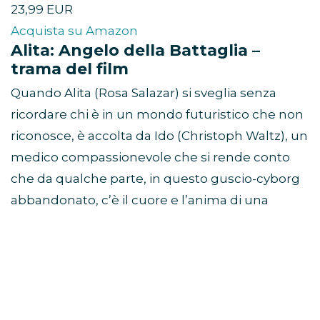
23,99 EUR
Acquista su Amazon
Alita: Angelo della Battaglia –
trama del film
Quando Alita (Rosa Salazar) si sveglia senza
ricordare chi è in un mondo futuristico che non
riconosce, è accolta da Ido (Christoph Waltz), un
medico compassionevole che si rende conto
che da qualche parte, in questo guscio-cyborg
abbandonato, c’è il cuore e l’anima di una
giovane donna con un passato straordinario. Ma
è solo quando arrivano le forze mortali e
corrotte che governano la città che Alita scopre
un indizio del suo passato: ha delle capacità di
combattimento uniche, e coloro che