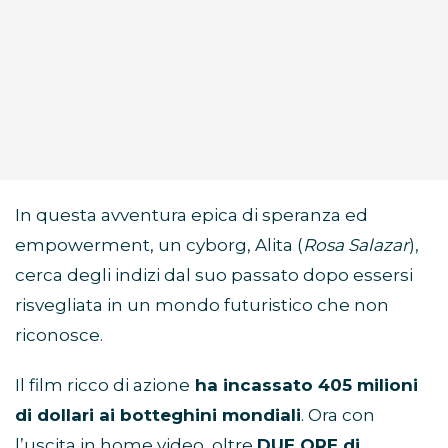
In questa avventura epica di speranza ed
empowerment, un cyborg, Alita (
Rosa Salazar
),
cerca degli indizi dal suo passato dopo essersi
risvegliata in un mondo futuristico che non
riconosce.
Il film ricco di azione
ha incassato 405 milioni
di dollari ai botteghini mondiali
. Ora con
l’uscita in home video, oltre
DUE ORE di