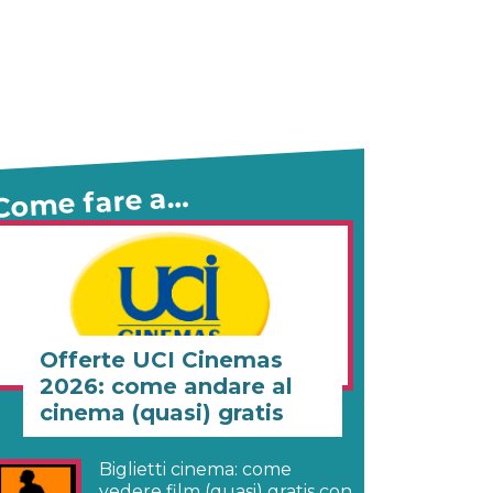
Come fare a…
Offerte UCI Cinemas
2026: come andare al
cinema (quasi) gratis
Biglietti cinema: come
vedere film (quasi) gratis con