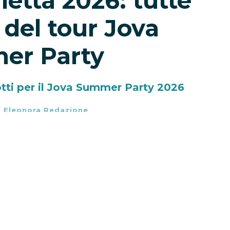
letta 2026: tutte
 del tour Jova
er Party
otti per il Jova Summer Party 2026
-
Eleonora Redazione
tti torna protagonista dell’estate italiana
, il nuovo capitolo live de
L’Arca di Loré
, il
aggio tra Australia, Europa e Italia. Dopo
approderà nel nostro Paese il
7 agosto a
ud con concerti a Montesilvano, Barletta,
no al gran finale di
Jova al Massimo al
ramma il 12 e 13 settembre.