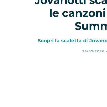
Jovanotti sca
le canzoni
Summ
Scopri la scaletta di Jovan
29/07/2026
Jovanotti scaletta 2026
– Jovano
con il
Jova Summer Party 2026
progetto che porterà Lorenzo in vi
le tappe internazionali, il tour 
Olbia
, per poi attraversare il S
Catanzaro, Palermo e Napoli, fi
Circo Massimo di Roma
, in prog