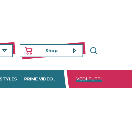
Shop
 STYLES
PRIME VIDEO
DISNEY+
VEDI TUTTI
NETFLIX
TROVA 