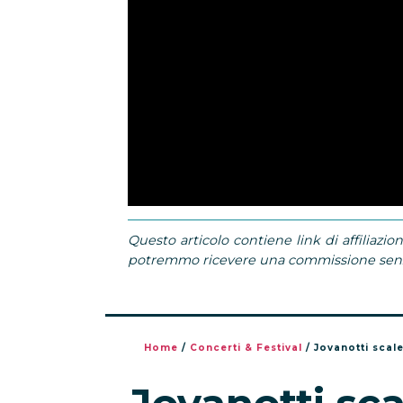
Questo articolo contiene link di affiliazion
potremmo ricevere una commissione senza
Home
/
Concerti & Festival
/
Jovanotti scal