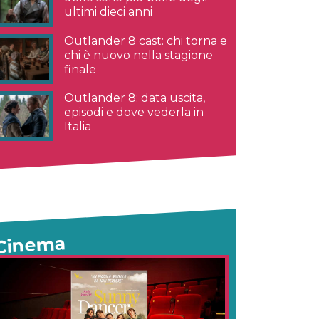
ultimi dieci anni
Outlander 8 cast: chi torna e
chi è nuovo nella stagione
finale
Outlander 8: data uscita,
episodi e dove vederla in
Italia
Cinema