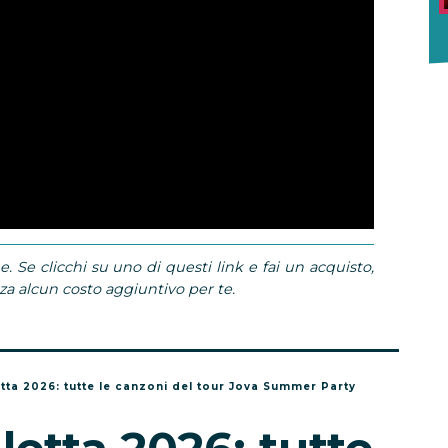
e. Se clicchi su uno di questi link e fai un acquisto,
 alcun costo aggiuntivo per te.
etta 2026: tutte le canzoni del tour Jova Summer Party