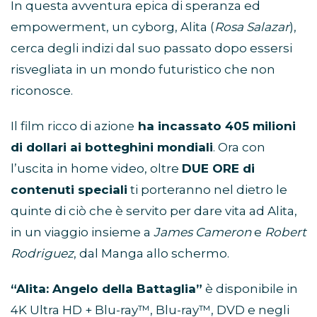
In questa avventura epica di speranza ed
empowerment, un cyborg, Alita (
Rosa Salazar
),
cerca degli indizi dal suo passato dopo essersi
risvegliata in un mondo futuristico che non
riconosce.
Il film ricco di azione
ha incassato 405 milioni
di dollari ai botteghini mondiali
. Ora con
l’uscita in home video, oltre
DUE ORE di
contenuti speciali
ti porteranno nel dietro le
quinte di ciò che è servito per dare vita ad Alita,
in un viaggio insieme a
James Cameron
e
Robert
Rodriguez
, dal Manga allo schermo.
“Alita: Angelo della Battaglia”
è disponibile in
4K Ultra HD + Blu-ray™, Blu-ray™, DVD e negli