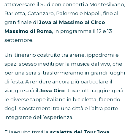
attraversare il Sud con concerti a Montesilvano,
Barletta, Catanzaro, Palermo e Napoli, fino al
gran finale di
Jova al Massimo al Circo
Massimo di Roma
, in programma il 12 e 13
settembre.
Un itinerario costruito tra arene, ippodromi e
spazi spesso inediti per la musica dal vivo, che
per una sera si trasformeranno in grandi luoghi
di festa. A rendere ancora più particolare il
viaggio sarà il
Jova Giro
: Jovanotti raggiungerà
le diverse tappe italiane in bicicletta, facendo
degli spostamenti tra una città e l’altra parte
integrante dell’esperienza.
Di seguito trovi la
scaletta del Tour Jova