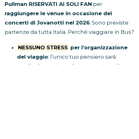
Pullman RISERVATI AI SOLI FAN
per
raggiungere le venue in occasione dei
concerti di Jovanotti nel 2026
. Sono previste
partenze da tutta Italia. Perché viaggiare in Bus?
NESSUNO STRESS
per l’organizzazione
del viaggio
: l’unico tuo pensiero sarà
quello di acquistare il tuo posto in pullman
e raggiungere il luogo di ritrovo.
Tu divertiti,
al resto ci pensa Eventi in Bus!
E’ ECONOMICO
perché non dovrai
spendere soldi per benzina, parcheggio,
autostrada e hotel
VIAGGI CON I FAN
perché i pullman sono
riservati solo a chi è diretto al concerto