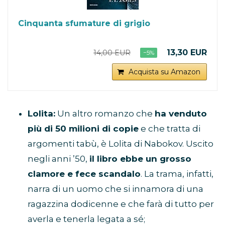
Cinquanta sfumature di grigio
13,30 EUR
14,00 EUR
−5%
Acquista su Amazon
Lolita:
Un altro romanzo che
ha venduto
più di 50 milioni di copie
e che tratta di
argomenti tabù, è Lolita di Nabokov. Uscito
negli anni ’50,
il libro ebbe un grosso
clamore e fece scandalo
. La trama, infatti,
narra di un uomo che si innamora di una
ragazzina dodicenne e che farà di tutto per
averla e tenerla legata a sé;