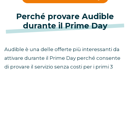
Perché provare Audible
durante il Prime Day
Audible è una delle offerte più interessanti da
attivare durante il Prime Day perché consente
di provare il servizio senza costi per i primi 3
mesi e accedere a un catalogo ricco di
audiolibri, podcast e produzioni originali.
È una promozione ideale se ami leggere ma hai
poco tempo, se vuoi ascoltare libri mentre fai
altro o se cerchi un modo diverso per scoprire
storie, romanzi, saggi, thriller, contenuti