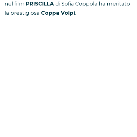
nel film
PRISCILLA
di Sofia Coppola ha meritato
la prestigiosa
Coppa Volpi
.
Coppa Volpi per la Migliore
Interpretazione Maschile
Peter Sarsgaard ha brillato nel film
MEMORY
di
Michel Franco, guadagnandosi la
Coppa Volpi
per la migliore interpretazione maschile
.
Premio per la Migliore Sceneggiatura
Il premio per la migliore sceneggiatura è stato
attribuito a
Guillermo Calderón e Pablo Larraín
per il film
EL CONDE
di Pablo Larraín, un
coinvolgente dramma cileno.