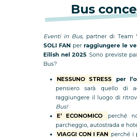
Bus concert
Eventi in Bus,
partner di Team W
SOLI FAN
per
raggiungere le ven
Eilish nel 2025
. Sono previste pa
Bus?
NESSUNO STRESS
per l’o
pensiero sarà quello di 
raggiungere il luogo di ritro
Bus!
E’ ECONOMICO
perché no
parcheggio, autostrada e hot
VIAGGI CON I FAN
perché i 