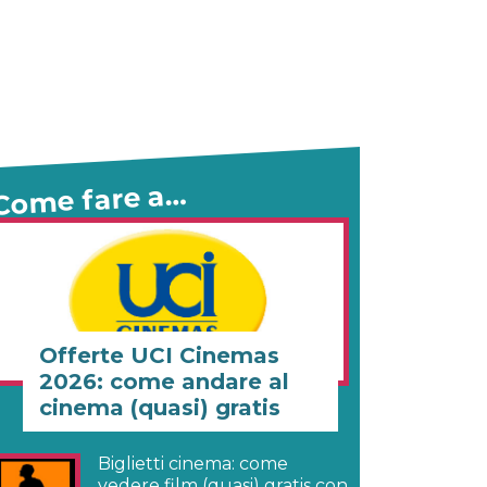
Come fare a…
Offerte UCI Cinemas
2026: come andare al
cinema (quasi) gratis
Biglietti cinema: come
vedere film (quasi) gratis con