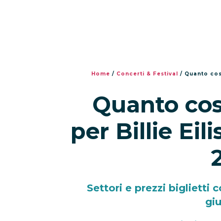
Home
/
Concerti & Festival
/
Quanto cost
Quanto cost
per Billie Ei
Settori e prezzi biglietti 
gi