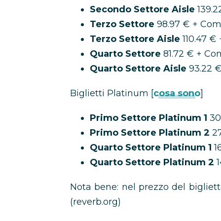
Secondo Settore Aisle
139.2
Terzo Settore
98.97 € + Com
Terzo Settore Aisle
110.47 €
Quarto Settore
81.72 € + Co
Quarto Settore Aisle
93.22 
Biglietti Platinum [
cosa sono
]
Primo Settore Platinum 1
30
Primo Settore Platinum 2
27
Quarto Settore Platinum 1
1
Quarto Settore Platinum 2
1
Nota bene: nel prezzo del bigliet
(reverb.org)