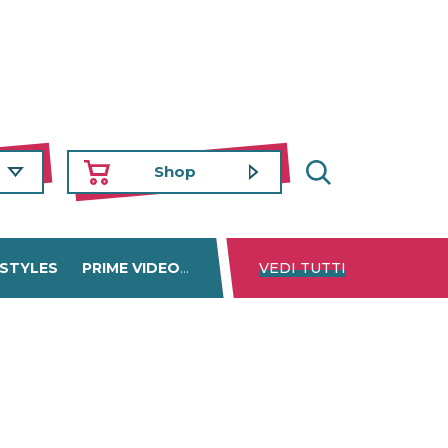
Shop
 STYLES
PRIME VIDEO
DISNEY+
VEDI TUTTI
NETFLIX
TROVA 