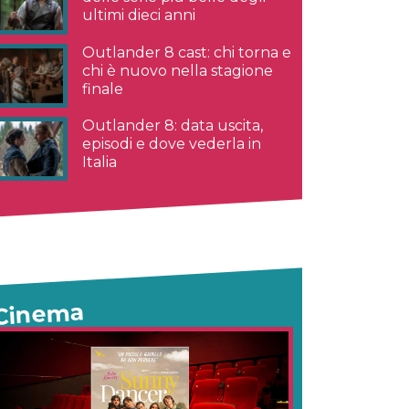
ultimi dieci anni
Outlander 8 cast: chi torna e
chi è nuovo nella stagione
finale
Outlander 8: data uscita,
episodi e dove vederla in
Italia
Cinema