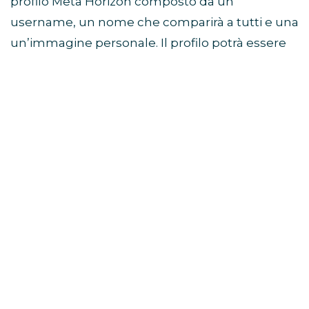
profilo Meta Horizon composto da un
username, un nome che comparirà a tutti e una
un’immagine personale. Il profilo potrà essere
visibile a tutti, agli amici oppure privato (questa
opzione è default per gli utenti dai 13 ai 17 anni).
Dal 1° gennaio 2023 questo sarà l’unico modo
per accedere al Metaverso.
Questo articolo contiene link di affiliazione. Se clicchi su
uno di questi link e fai un acquisto, potremmo ricevere una
commissione senza alcun costo aggiuntivo per te.
TAGS:
METAVERSO