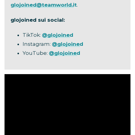
glojoined@teamworld.it
.
glojoined sui social:
TikTok:
@glojoined
Instagram:
@glojoined
YouTube:
@glojoined