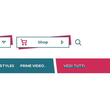
Shop
 STYLES
PRIME VIDEO
DISNEY+
VEDI TUTTI
NETFLIX
TROVA 