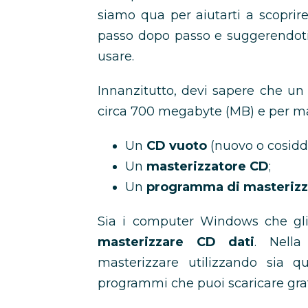
siamo qua per aiutarti a scoprir
passo dopo passo e suggerendot
usare.
Innanzitutto, devi sapere che u
circa 700 megabyte (MB) e per mas
Un
CD vuoto
(nuovo o cosidde
Un
masterizzatore CD
;
Un
programma di masterizz
Sia i computer Windows che g
masterizzare CD dati
. Nell
masterizzare utilizzando sia qu
programmi che puoi scaricare grat