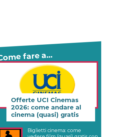
Come fare a…
Offerte UCI Cinemas
2026: come andare al
cinema (quasi) gratis
Biglietti cinema: come
vedere film (quasi) gratis con