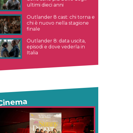
ultimi dieci anni
Outlander 8 cast: chi torna e
chi è nuovo nella stagione
finale
Outlander 8: data uscita,
episodi e dove vederla in
Italia
Cinema