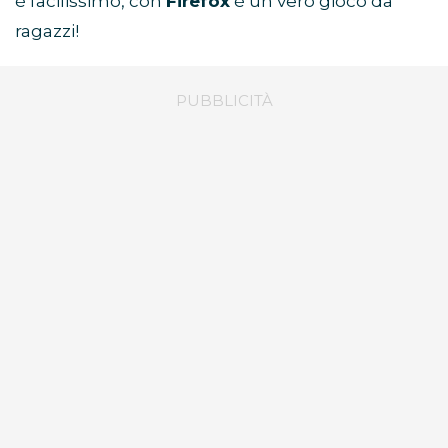
è facilissimo, con
Firefox
è un vero gioco da
ragazzi!