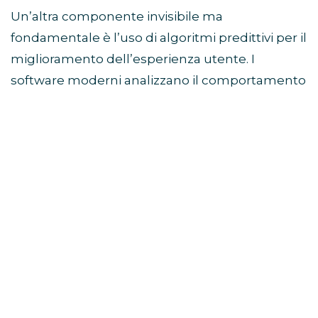
Un’altra componente invisibile ma
fondamentale è l’uso di algoritmi predittivi per il
miglioramento dell’esperienza utente. I
software moderni analizzano il comportamento
del giocatore in tempo reale per calibrare
elementi di contorno come la difficoltà dei
tutorial, l’organizzazione dei menu di
navigazione e la proposta dei contenuti
correlati.
Interfacce dinamiche: I layout grafici si
modificano in base alle abitudini d’uso,
portando in primo piano le funzioni più
utilizzate.
Flussi di carico predittivi: Il software anticipa