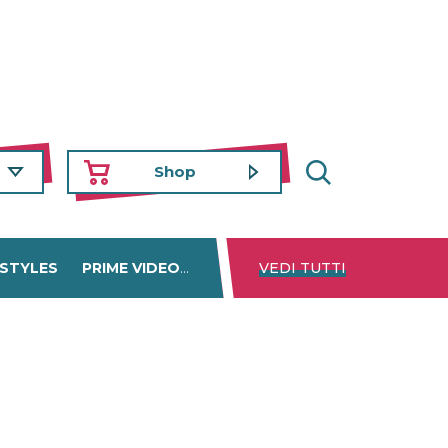
Shop
 STYLES
PRIME VIDEO
DISNEY+
VEDI TUTTI
NETFLIX
TROVA 