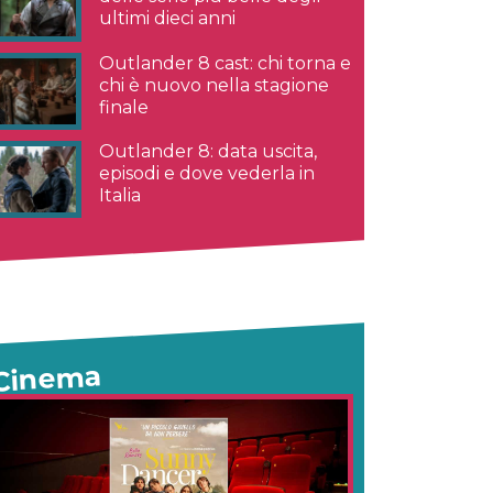
ultimi dieci anni
Outlander 8 cast: chi torna e
chi è nuovo nella stagione
finale
Outlander 8: data uscita,
episodi e dove vederla in
Italia
Cinema