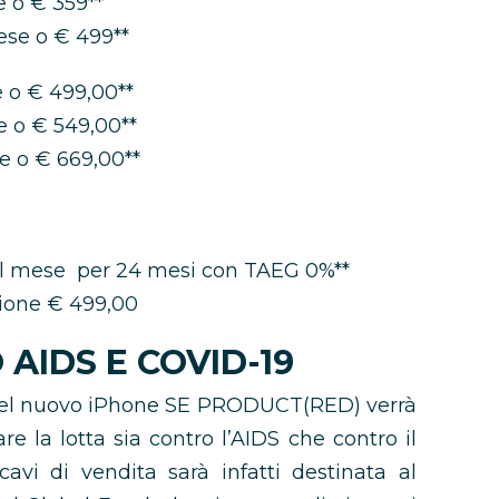
e o € 359**
ese o € 499**
 o € 499,00**
e o € 549,00**
e o € 669,00**
al mese per 24 mesi con TAEG 0%**
ione € 499,00
AIDS E COVID-19
e del nuovo iPhone SE PRODUCT(RED) verrà
e la lotta sia contro l’AIDS che contro il
avi di vendita sarà infatti destinata al