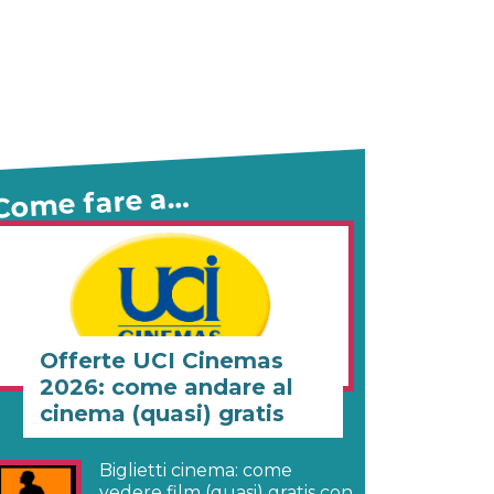
Come fare a…
Offerte UCI Cinemas
2026: come andare al
cinema (quasi) gratis
Biglietti cinema: come
vedere film (quasi) gratis con