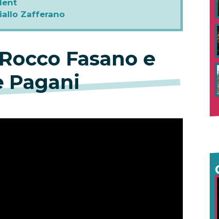
alent
iallo Zafferano
a Rocco Fasano e
e Pagani