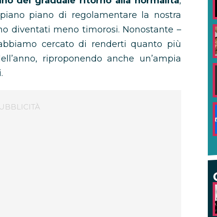
nno del graduale ritorno alla normalità
,
ano piano di regolamentare la nostra
ono diventati meno timorosi. Nonostante –
 abbiamo cercato di renderti quanto più
 dell’anno, riproponendo anche un’ampia
.