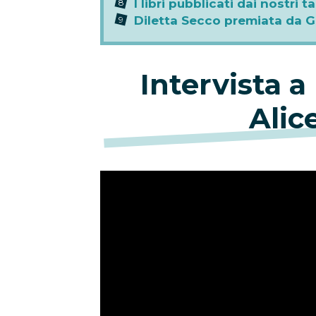
I libri pubblicati dai nostri t
Diletta Secco premiata da G
Intervista 
Alic