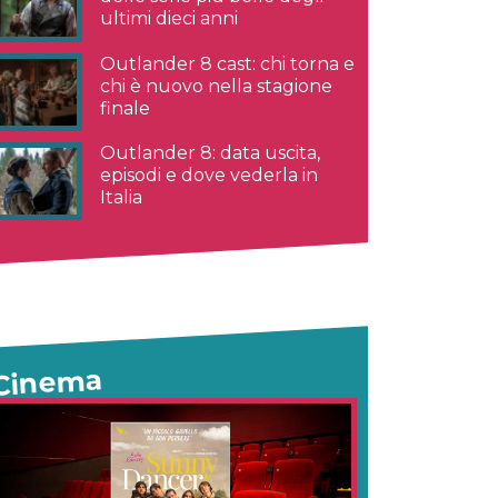
ultimi dieci anni
Outlander 8 cast: chi torna e
chi è nuovo nella stagione
finale
Outlander 8: data uscita,
episodi e dove vederla in
Italia
Cinema