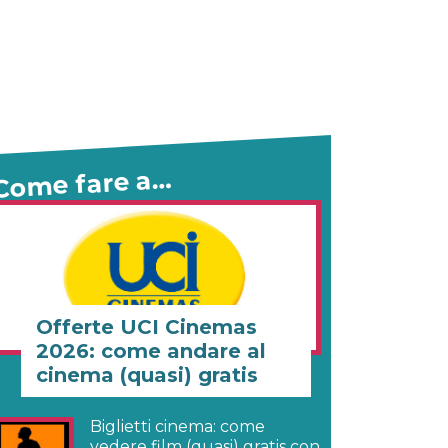
Come fare a…
Offerte UCI Cinemas
2026: come andare al
cinema (quasi) gratis
Biglietti cinema: come
vedere film (quasi) gratis con