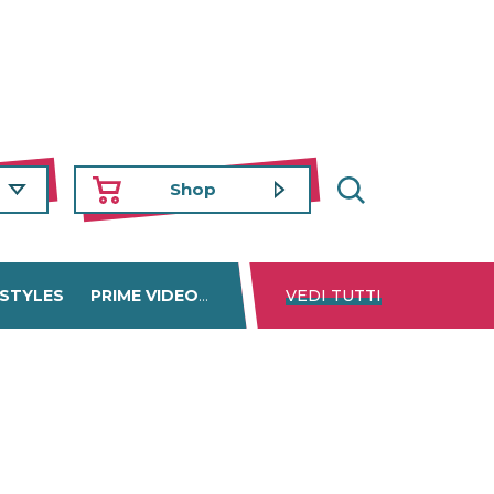
Shop
 STYLES
PRIME VIDEO
DISNEY+
VEDI TUTTI
NETFLIX
TROVA 