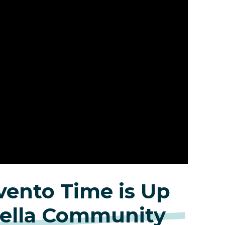
vento Time is Up
della Community