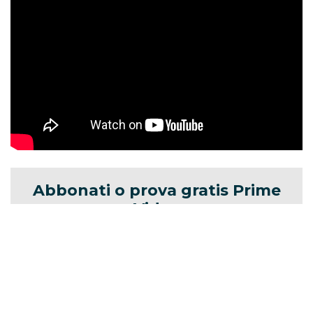
Abbonati o prova gratis Prime
Video
Prova Prime Video gratis per 30 giorni
(90
se sei studente universitario grazie a
Prime
Student
). Film, serie TV e Amazon Originals
senza costi iniziali.