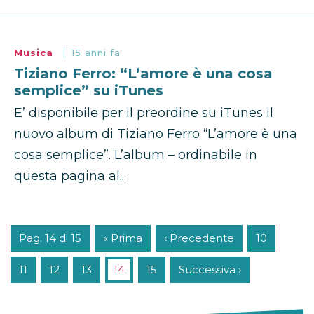
Musica
15 anni fa
Tiziano Ferro: “L’amore è una cosa
semplice” su iTunes
E’ disponibile per il preordine su iTunes il
nuovo album di Tiziano Ferro “L’amore è una
cosa semplice”. L’album – ordinabile in
questa pagina al...
Pag. 14 di 15
« Prima
‹ Precedente
10
11
12
13
14
15
Successiva ›