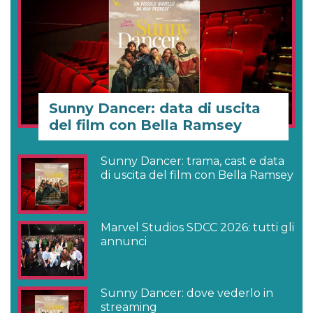
Sunny Dancer: data di uscita
del film con Bella Ramsey
Sunny Dancer: trama, cast e data
di uscita del film con Bella Ramsey
Marvel Studios SDCC 2026: tutti gli
annunci
Sunny Dancer: dove vederlo in
streaming