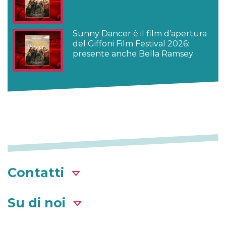
Sunny Dancer è il film d’apertura
del Giffoni Film Festival 2026:
presente anche Bella Ramsey
Contatti
Su di noi