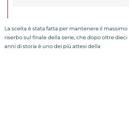
La scelta è stata fatta per mantenere il massimo
riserbo sul finale della serie, che dopo oltre dieci
anni di storia è uno dei più attesi della
televisione.
Sam Heughan a Jimmy
Fallon: “Non so come finisce”