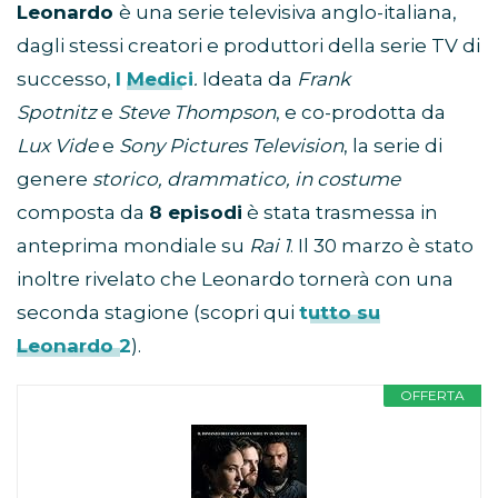
Leonardo
è una serie televisiva anglo-italiana,
dagli stessi creatori e produttori della serie TV di
successo,
I Medici
.
Ideata da
Frank
Spotnitz
e
Steve Thompson
, e co-prodotta da
Lux Vide
e
Sony Pictures Television
, la serie di
genere
storico, drammatico, in costume
composta da
8 episodi
è stata trasmessa in
anteprima mondiale su
Rai 1
. Il 30 marzo è stato
inoltre rivelato che Leonardo tornerà con una
seconda stagione (scopri qui
tutto su
Leonardo 2
).
OFFERTA