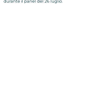
durante il panel del 26 luglio.
Avengers: Doomsday, Robert
Downey Jr. guida il mega-
panel
Il momento centrale dello showcase Marvel
Studios SDCC 2026 è stato il grande panel
dedicato ad
Avengers: Doomsday
.