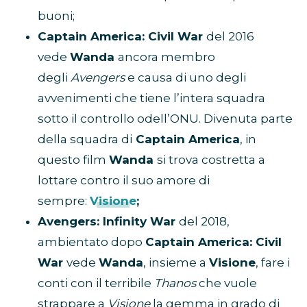
buoni;
Captain America: Civil War
del 2016
vede
Wanda
ancora membro
degli
Avengers
e causa di uno degli
avvenimenti che tiene l’intera squadra
sotto il controllo odell’ONU. Divenuta parte
della squadra di
Captain America
, in
questo film
Wanda
si trova costretta a
lottare contro il suo amore di
sempre:
Visione
;
Avengers: Infinity War
del 2018,
ambientato dopo
Captain America: Civil
War
vede
Wanda
, insieme a
Visione
, fare i
conti con il terribile
Thanos
che vuole
strappare a
Visione
la gemma in grado di