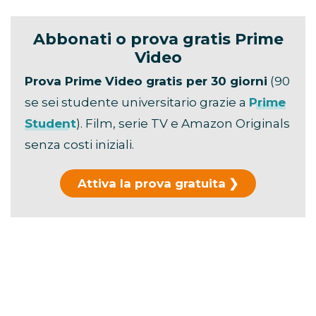
Abbonati o prova gratis Prime
Video
Prova Prime Video gratis per 30 giorni
(90
se sei studente universitario grazie a
Prime
Student
). Film, serie TV e Amazon Originals
senza costi iniziali.
Attiva la prova gratuita
Hai già usato la prova?
Scopri i piani di
abbonamento →
La durata ufficiale è di
106 minuti
.