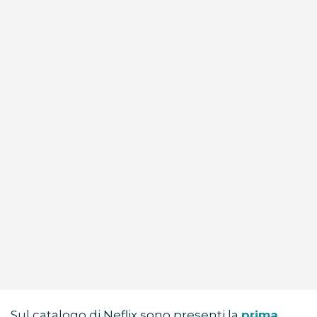
Sul catalogo di Neflix sono presenti la
prima