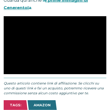
Guarda qui anche
le prime immagini di
Cenerentola
.
Questo articolo contiene link di affiliazione. Se clicchi su
uno di questi link e fai un acquisto, potremmo ricevere una
commissione senza alcun costo aggiuntivo per te.
TAGS:
AMAZON