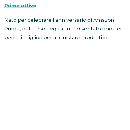
Prime attivo
.
Nato per celebrare l’anniversario di Amazon
Prime, nel corso degli anni è diventato uno dei
periodi migliori per acquistare prodotti in
sconto prima della stagione autunnale e delle
offerte del Black Friday.
Come partecipare al Prime
Day
Per accedere alle offerte è necessario avere un
abbonamento Prime attivo.
Chi non è ancora iscritto può verificare la