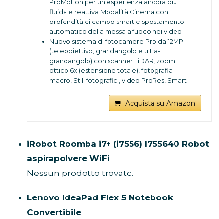
connettiti a Internet per avviare la
ProMotion per un’esperienza ancora più
configurazione.
fluida e reattiva Modalità Cinema con
profondità di campo smart e spostamento
automatico della messa a fuoco nei video
Nuovo sistema di fotocamere Pro da 12MP
(teleobiettivo, grandangolo e ultra-
grandangolo) con scanner LiDAR, zoom
ottico 6x (estensione totale), fotografia
macro, Stili fotografici, video ProRes, Smart
HDR 4, modalità Notte, Apple ProRAW,
registrazione video HDR a 4K con Dolby
Acquista su Amazon
Vision
Fotocamera anteriore TrueDepth da 12MP
con modalità Notte e registrazione video
HDR a 4K con Dolby Vision
iRobot Roomba i7+ (i7556) I755640 Robot
Chip A15 Bionic per prestazioni fulminee
aspirapolvere WiFi
Fino a 22 ore di riproduzione video
Robusto design con Ceramic Shield
Nessun prodotto trovato.
Resistenza all’acqua di grado IP68, la
migliore del settore
Lenovo IdeaPad Flex 5 Notebook
5G per download velocissimi e streaming ad
alta qualità1
Convertibile
iOS 15 e le sue nuove funzioni per fare ancora