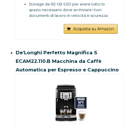
Storage da 512 GB SSD per avere tutto lo
spazio necessario dove archiviare i tuoi
documenti di lavoro in velocità e sicurezza
8GB Soldered DDR4-3200; una RAM ad alte
prestazioni
Acquista su Amazon
Scheda grafica Integrata Intel UHD Graphics
Sistema Operativo aggiornabile a Windows
10
Componenti inclusi: Office Trial
De’Longhi Perfetto Magnifica S
Tecnologia di connettività: Wi-Fi 6
ECAM22.110.B Macchina da Caffè
Automatica per Espresso e Cappuccino