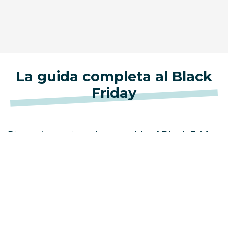
La guida completa al Black
Friday
Di seguito trovi una breve
guida al Black Friday
contenente il significato del termine, da cosa ha
origine quest’ultimo e cosa viene acquistato in
percentuale maggiore durante questo evento.
Il significato di Black Friday
La traduzione letterale di
Black Friday
è