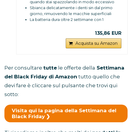
quando stai spazzolando in modo eccessivo
Sbianca delicatamente i denti sin dal primo
giorno, rimuovendo le macchie superficiali
La batteria dura oltre 2 settimane con 1
ricarica
Scopri se spazzoli abbastanza i tuoi denti
135,86 EUR
con il timer professionale di 2 minuti
Contenuto: 1 manico con caricatore, 2
Acquista su Amazon
testine, Custodia da viaggio
Per consultare
tutte
le offerte della
Settimana
del Black Friday
di Amazon
tutto quello che
devi fare è cliccare sul pulsante che trovi qui
sotto:
Visita qui la pagina della Settimana del
Black Friday