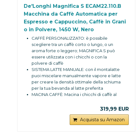
De'Longhi Magnifica S ECAM22.110.B
Macchina da Caffè Automatica per
Espresso e Cappuccino, Caffè in Grani
o in Polvere, 1450 W, Nero
CAFFÈ PERSONALIZZATO: è possibile
scegliere tra un caffè corto o lungo, o un
aroma forte o leggero; MAGNIFICA S può
essere utilizzata con i chicchi o con la
polvere di caffè
SISTEMA LATTE MANUALE: con il montalatte
puoi miscelare manualmente vapore e latte
per creare la densità ottimale della schiuma
per la tua bevanda al latte preferita
MACINA CAFFÈ: Macina i chicchi di caffè al
momento per darti il piacere di un caffè
come al bar; macinacaffè regolabile fino a 13
319,99 EUR
livelli di macinatura
SEMPLICE DA USARE: La manopola
Acquista su Amazon
permette di selezionare l’intensità
dell'aroma, con i tasti scegli uno o due caffè,
lungo o corto e attivi il cappuccinatore