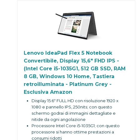
di più con iPhone6
Compatibilità con gli accessori MagSafe:
aggancio rapido e ricarica wireless più
veloce
Lenovo IdeaPad Flex 5 Notebook
Convertibile, Display 15,6" FHD IPS -
(Intel Core i5-1035G1, 512 GB SSD, RAM
8 GB, Windows 10 Home, Tastiera
retroilluminata - Platinum Grey -
Esclusiva Amazon
Display 15.6" FULL HD con risoluzione 1920 x
1080 e pannello IPS, 250nits; con questo
schermo godrai di immagini dettagliate e
nitide da ogni angolazione
Processore Intel Core i5-1035G1; con questo
processore si hanno ottime prestazioni a
consumi ridotti