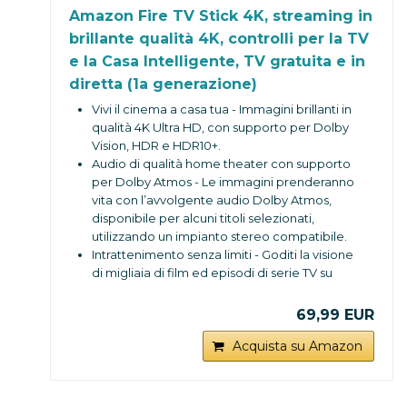
Amazon Fire TV Stick 4K, streaming in
brillante qualità 4K, controlli per la TV
e la Casa Intelligente, TV gratuita e in
diretta (1a generazione)
Vivi il cinema a casa tua - Immagini brillanti in
qualità 4K Ultra HD, con supporto per Dolby
Vision, HDR e HDR10+.
Audio di qualità home theater con supporto
per Dolby Atmos - Le immagini prenderanno
vita con l’avvolgente audio Dolby Atmos,
disponibile per alcuni titoli selezionati,
utilizzando un impianto stereo compatibile.
Intrattenimento senza limiti - Goditi la visione
di migliaia di film ed episodi di serie TV su
Netflix, YouTube, Prime Video, Disney+,
NOW, DAZN, Mediaset Infinity, RaiPlay e altri,
69,99 EUR
e ascolta migliaia di brani musicali. Potrebbe
essere necessario un abbonamento
Acquista su Amazon
separato.
TV in diretta e gratuita - Guarda la TV in
diretta, i notiziari o gli eventi sportivi con gli