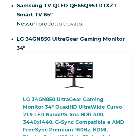
PULIZIA FACILE: La griglia della vaschetta
Samsung TV QLED QE65Q95TDTXZT
raccogli gocce può essere lavata in
Smart TV 65”
lavastoviglie per assicurare una pulizia
ottimale
Nessun prodotto trovato.
LG 34GN850 UltraGear Gaming Monitor
34″
LG 34GN850 UltraGear Gaming
Monitor 34" QuadHD UltraWide Curvo
21:9 LED NanoIPS 1ms HDR 400,
3440x1440, G-Sync Compatible e AMD
FreeSync Premium 160Hz, HDMI,