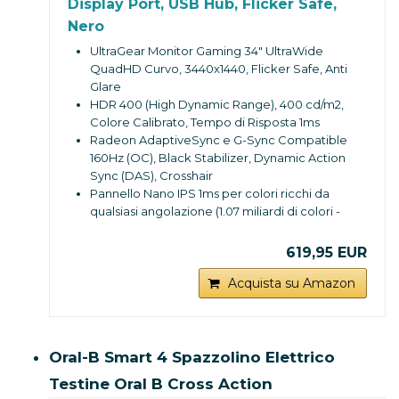
Display Port, USB Hub, Flicker Safe,
Nero
UltraGear Monitor Gaming 34" UltraWide
QuadHD Curvo, 3440x1440, Flicker Safe, Anti
Glare
HDR 400 (High Dynamic Range), 400 cd/m2,
Colore Calibrato, Tempo di Risposta 1ms
Radeon AdaptiveSync e G-Sync Compatible
160Hz (OC), Black Stabilizer, Dynamic Action
Sync (DAS), Crosshair
Pannello Nano IPS 1ms per colori ricchi da
qualsiasi angolazione (1.07 miliardi di colori -
DCI-P3 98%)
Schermo Multitasking, Screen Split, Reader
619,95 EUR
Mode (Low Blue-Light)
Connessioni: 2x HMDI, 1x Display Port 1.4, 3x
Acquista su Amazon
USB 3.0, Uscita Audio (Jack)
Attacco VESA 100 x 100, altezza regolabile,
dimensioni con Stand: 819.2 x 464.1 x 312.2
mm
Oral-B Smart 4 Spazzolino Elettrico
Testine Oral B Cross Action