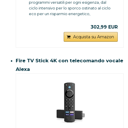
programmi versatili per ogni esigenza, dal
ciclo intensivo per lo sporco ostinato al ciclo
eco per un risparmio energetico,
assicurando sempre pulizia e cura perfetta
dei tuoi piatti
302,99 EUR
CAPACITÀ 9 COPERTI: il cestello ottimizzato
della lavastoviglie Slim permette di lavare
Acquista su Amazon
fino a 9 coperti in un solo ciclo, offrendo
praticità e risparmio di tempo per famiglie o
coppie
CICLO RAPIDO E EFFICIENTE: grazie al ciclo
Fire TV Stick 4K con telecomando vocale
rapido di 30 minuti, ottieni risultati eccellenti
Alexa
con un notevole risparmio di tempo ed
energia, ideale per chi ha una vita frenetica
e cerca efficienza quotidiana
PARTENZA RITARDATA E SILENZIOSA:
programma il lavaggio con un ritardo di 3, 6
o 9 ore per una maggiore flessibilità; con soli
47 dB di rumore, la lavastoviglie funziona in
totale silenzio, garantendo comfort anche
durante la notte