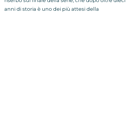
riserbo sul finale della serie, che dopo oltre dieci
anni di storia è uno dei più attesi della
televisione.
Sam Heughan a Jimmy
Fallon: “Non so come finisce”