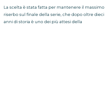
La scelta è stata fatta per mantenere il massimo
riserbo sul finale della serie, che dopo oltre dieci
anni di storia è uno dei più attesi della
televisione.
Sam Heughan a Jimmy
Fallon: “Non so come finisce”