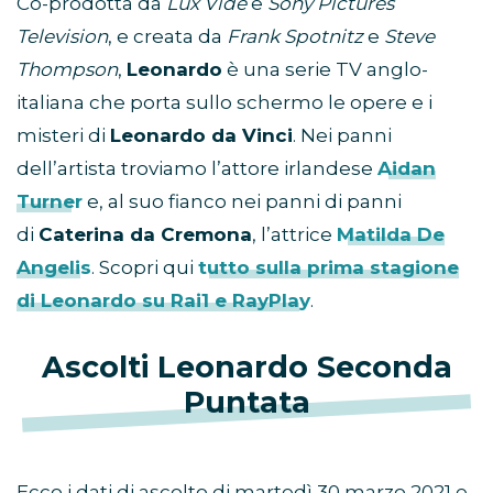
Co-prodotta da
Lux Vide
e
Sony Pictures
Television
, e creata da
Frank Spotnitz
e
Steve
Thompson
,
Leonardo
è una serie TV anglo-
italiana che porta sullo schermo le opere e i
misteri di
Leonardo da Vinci
. Nei panni
dell’artista troviamo l’attore irlandese
Aidan
Turner
e, al suo fianco nei panni di panni
di
Caterina da Cremona
, l’attrice
Matilda De
Angelis
. Scopri qui
tutto sulla prima stagione
di Leonardo su Rai1 e RayPlay
.
Ascolti Leonardo Seconda
Puntata
Ecco i dati di ascolto di martedì 30 marzo 2021 e