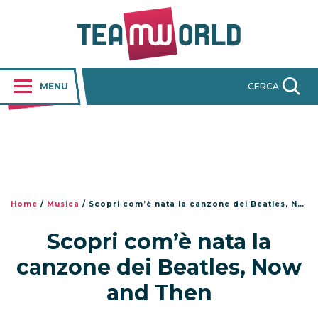
MENU
CERCA
Home
/
Musica
/
Scopri com’è nata la canzone dei Beatles, Now and Then
Scopri com’è nata la
canzone dei Beatles, Now
and Then