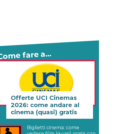
Come fare a…
Offerte UCI Cinemas
2026: come andare al
cinema (quasi) gratis
Biglietti cinema: come
vedere film (quasi) gratis con