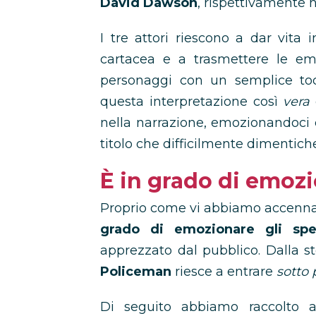
David
Dawson
, rispettivamente n
I tre attori riescono a dar vita
cartacea e a trasmettere le emo
personaggi con un semplice to
questa interpretazione così
vera
nella narrazione, emozionandoci 
titolo che difficilmente dimentic
È in grado di emozi
Proprio come vi abbiamo accenna
grado di emozionare gli spet
apprezzato dal pubblico. Dalla st
Policeman
riesce a entrare
sotto 
Di seguito abbiamo raccolto a