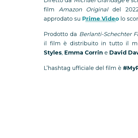
Diretto da
Michael Grandage
e sc
film
Amazon Original
del 202
approdato su
Prime Video
lo sco
Prodotto da
Berlanti-Schechter 
il film è distribuito in tutto i
Styles
,
Emma Corrin
e
David D
L’hashtag ufficiale del film è
#MyP