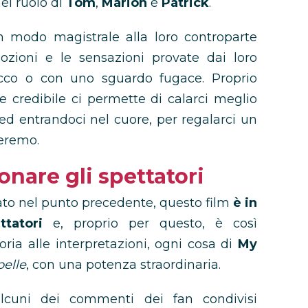
el ruolo di
Tom
,
Marion
e
Patrick
.
 in modo magistrale alla loro controparte
zioni e le sensazioni provate dai loro
cco o con uno sguardo fugace. Proprio
e credibile ci permette di calarci meglio
ed entrandoci nel cuore, per regalarci un
heremo.
onare gli spettatori
to nel punto precedente, questo film
è in
tatori
e, proprio per questo, è così
oria alle interpretazioni, ogni cosa di
My
pelle
, con una potenza straordinaria.
lcuni dei commenti dei fan condivisi