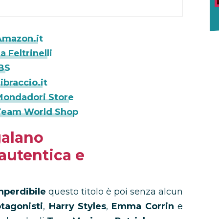
Amazon.it
 Feltrinelli
IBS
braccio.it
Mondadori Store
 Team World Shop
galano
autentica e
mperdibile
questo titolo è poi senza alcun
otagonisti
,
Harry Styles
,
Emma Corrin
e