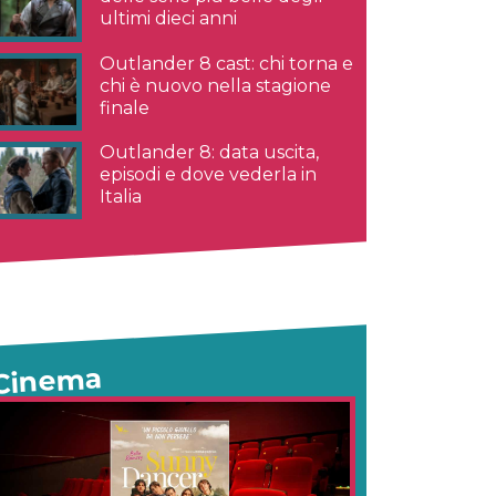
ultimi dieci anni
Outlander 8 cast: chi torna e
chi è nuovo nella stagione
finale
Outlander 8: data uscita,
episodi e dove vederla in
Italia
Cinema