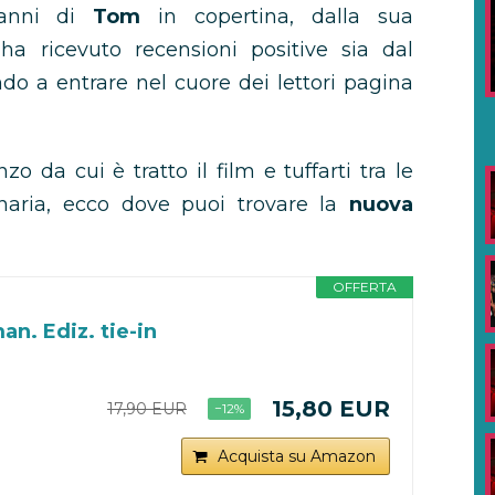
anni di
Tom
in copertina, dalla sua
a ricevuto recensioni positive sia dal
ndo a entrare nel cuore dei lettori pagina
o da cui è tratto il film e tuffarti tra le
inaria, ecco dove puoi trovare la
nuova
OFFERTA
n. Ediz. tie-in
15,80 EUR
17,90 EUR
−12%
Acquista su Amazon