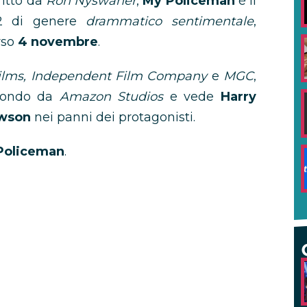
ritto da
Ron
Nyswaner
,
My Policeman
è il
2 di genere
drammatico sentimentale
,
rso
4 novembre
.
Films, Independent Film Company
e
MGC
,
l mondo da
Amazon Studios
e vede
Harry
awson
nei panni dei protagonisti.
oliceman
.