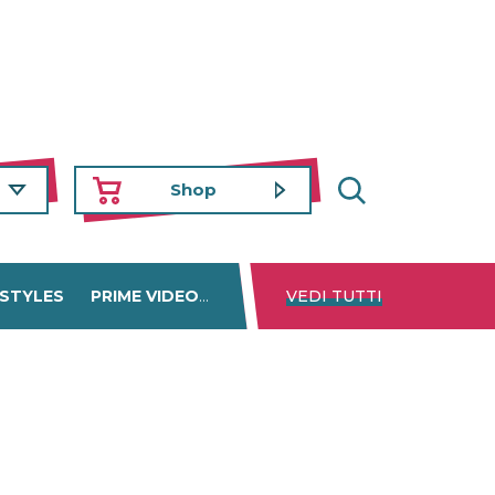
Shop
 STYLES
PRIME VIDEO
DISNEY+
VEDI TUTTI
NETFLIX
TROVA 