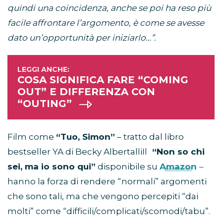
quindi una coincidenza, anche se poi ha reso più
facile affrontare l’argomento, è come se avesse
dato un’opportunità per iniziarlo…”.
COSA SIGNIFICA FARE “COMING
OUT” E DIFFERENZA CON
“OUTING”
Film come
“Tuo, Simon”
– tratto dal libro
bestseller YA di Becky AlbertalliIl
“Non so chi
sei, ma io sono qui”
disponibile su
Amazon
–
hanno la forza di rendere “normali” argomenti
che sono tali, ma che vengono percepiti “dai
molti” come “difficili/complicati/scomodi/tabu”.