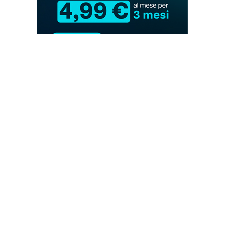
Tuo, Simon film completo in
streaming
Tuo, Simon: trama
Tuo, Simon: il libro
Tuo, Simon: cast del film
Tuo, Simon: trailer ufficiale
Tuo, Simon: colonna sonora con Harry
Styles