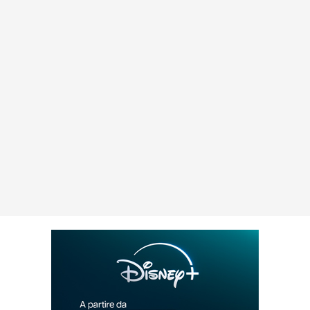
Abbonamento
Disney+
in
promozione