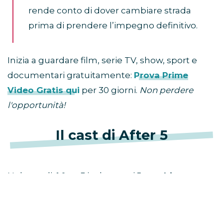
rende conto di dover cambiare strada
prima di prendere l’impegno definitivo.
Inizia a guardare film, serie TV, show, sport e
documentari gratuitamente:
Prova Prime
Video Gratis qui
per 30 giorni.
Non perdere
l'opportunità!
Il cast di After 5
Nel cast di
After 5
i talentuosi
Josephine
Langford
e
Hero Fiennes Tiffin
riprendono i
ruoli di
Tessa Young
e
Hardin Scott
. La loro
chimica e profondità emotiva aggiungono