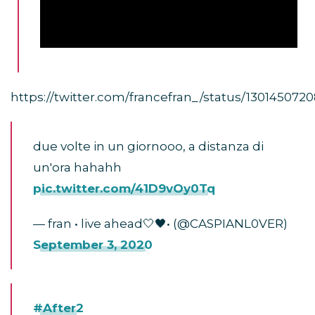
https://twitter.com/francefran_/status/13014507
due volte in un giornooo, a distanza di
un'ora hahahh
pic.twitter.com/41D9vOy0Tq
— fran • live ahead🤍🖤• (@CASPIANL0VER)
September 3, 2020
#After2