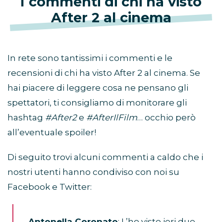
I commenti di chi ha visto
After 2 al cinema
In rete sono tantissimi i commenti e le
recensioni di chi ha visto After 2 al cinema. Se
hai piacere di leggere cosa ne pensano gli
spettatori, ti consigliamo di monitorare gli
hashtag
#After2
e
#AfterIlFilm
… occhio però
all’eventuale spoiler!
Di seguito trovi alcuni commenti a caldo che i
nostri utenti hanno condiviso con noi su
Facebook e Twitter:
Antonella Coronato
: L’ho visto ieri due