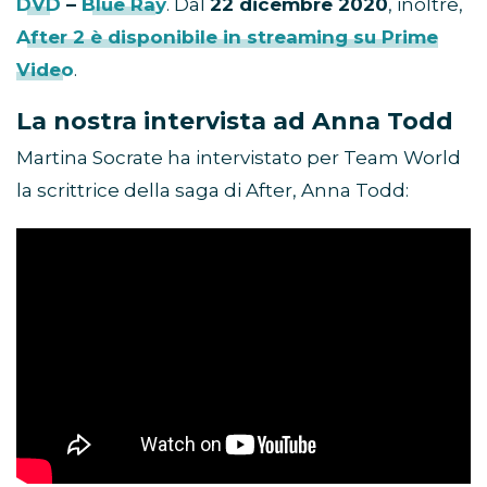
DVD
–
Blue Ray
. Dal
22 dicembre 2020
, inoltre,
After 2 è disponibile in streaming su Prime
Video
.
La nostra intervista ad Anna Todd
Martina Socrate ha intervistato per Team World
la scrittrice della saga di After, Anna Todd: