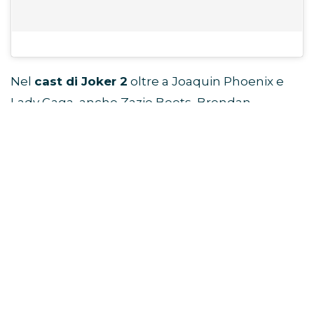
Nel
cast di Joker 2
oltre a Joaquin Phoenix e
Lady Gaga, anche Zazie Beets, Brendan
Gleeson, Jacob Lofland e Catherine Keener.
L’uscita di Joker 2 prevista a ottobre 2024.
Questo articolo contiene link di affiliazione. Se clicchi su
uno di questi link e fai un acquisto, potremmo ricevere una
commissione senza alcun costo aggiuntivo per te.
TAGS:
LADY GAGA