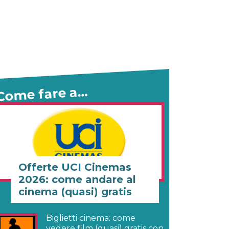
Come fare a…
Offerte UCI Cinemas
2026: come andare al
cinema (quasi) gratis
Biglietti cinema: come
vedere film (quasi) gratis con