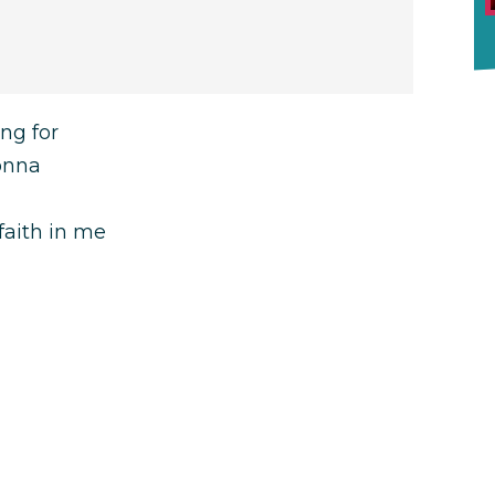
ing for
gonna
faith in me