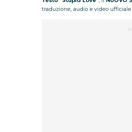
Testo “Stupid Love”
, il
NUOVO S
traduzione, audio e video ufficiale