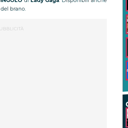
INGOLO
di
Lady Gaga
. Disponibili anche
 del brano.