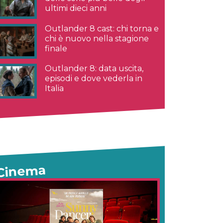
ultimi dieci anni
Outlander 8 cast: chi torna e
chi è nuovo nella stagione
finale
Outlander 8: data uscita,
episodi e dove vederla in
Italia
Cinema