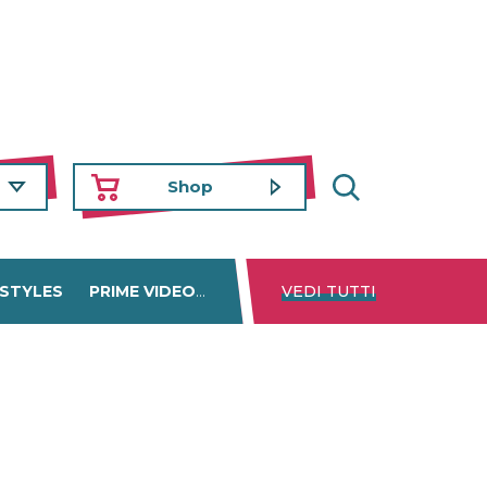
Shop
 STYLES
PRIME VIDEO
DISNEY+
VEDI TUTTI
NETFLIX
TROVA 