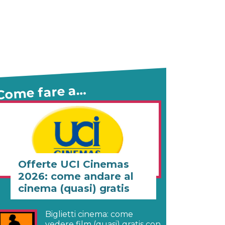
Come fare a…
Offerte UCI Cinemas
2026: come andare al
cinema (quasi) gratis
Biglietti cinema: come
vedere film (quasi) gratis con