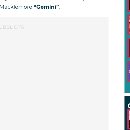
di Macklemore
“Gemini”
.