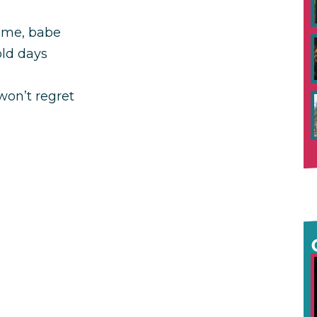
 me, babe
old days
won’t regret