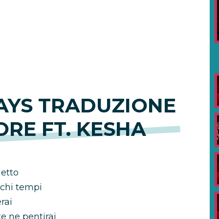
AYS TRADUZIONE
RE FT. KESHA
detto
cchi tempi
rai
te ne pentirai