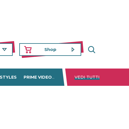
Shop
 STYLES
PRIME VIDEO
DISNEY+
VEDI TUTTI
NETFLIX
TROVA 