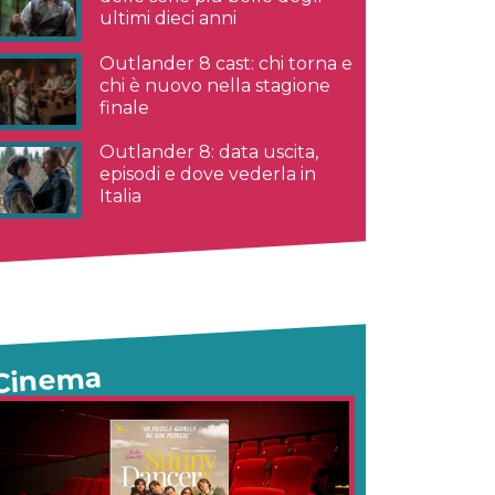
ultimi dieci anni
Outlander 8 cast: chi torna e
chi è nuovo nella stagione
finale
Outlander 8: data uscita,
episodi e dove vederla in
Italia
Cinema