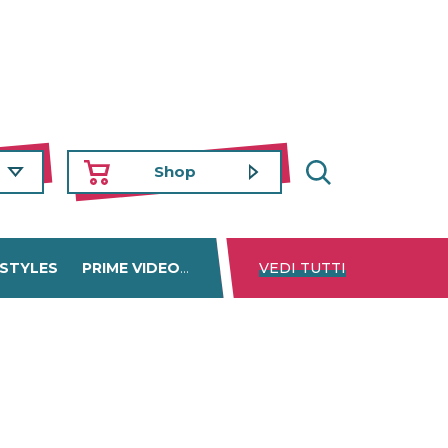
Shop
 STYLES
PRIME VIDEO
DISNEY+
VEDI TUTTI
NETFLIX
TROVA 