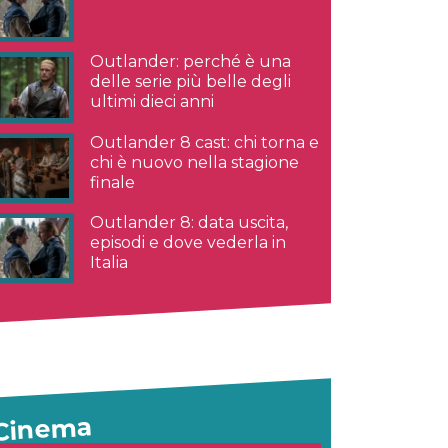
Outlander: perché è una
delle serie più belle degli
ultimi dieci anni
Outlander 8 cast: chi torna e
chi è nuovo nella stagione
finale
Outlander 8: data uscita,
episodi e dove vederla in
Italia
Cinema