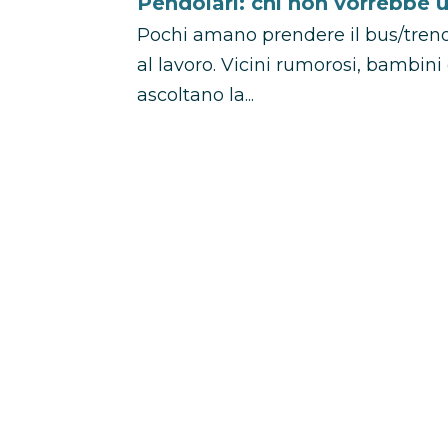
Pendolari: chi non vorrebbe 
Pochi amano prendere il bus/treno
al lavoro. Vicini rumorosi, bambin
ascoltano la...