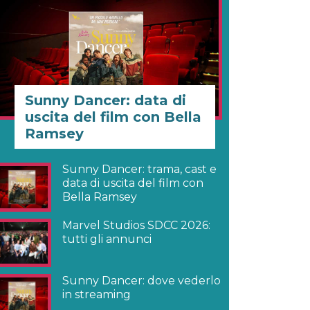
Sunny Dancer: data di
uscita del film con Bella
Ramsey
Sunny Dancer: trama, cast e
data di uscita del film con
Bella Ramsey
Marvel Studios SDCC 2026:
tutti gli annunci
Sunny Dancer: dove vederlo
in streaming