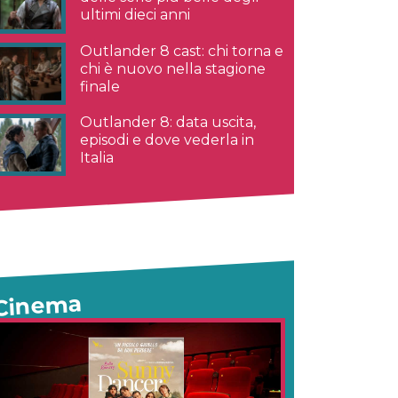
ultimi dieci anni
Outlander 8 cast: chi torna e
chi è nuovo nella stagione
finale
Outlander 8: data uscita,
episodi e dove vederla in
Italia
Cinema