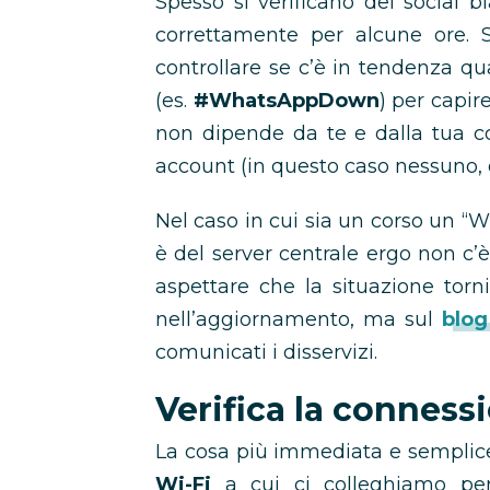
Spesso si verificano dei social 
correttamente per alcune ore. S
controllare se c’è in tendenza 
(es.
#WhatsAppDown
) per capir
non dipende da te e dalla tua c
account (in questo caso nessuno, 
Nel caso in cui sia un corso un “
è del server centrale ergo non c’è
aspettare che la situazione torn
nell’aggiornamento, ma sul
blog
comunicati i disservizi.
Verifica la conness
La cosa più immediata e semplice 
Wi-Fi
a cui ci colleghiamo per