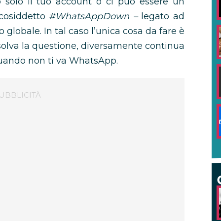
o solo il tuo account o ci può essere un
 cosiddetto
#WhatsAppDown –
legato ad
globale. In tal caso l’unica cosa da fare è
isolva la questione, diversamente continua
quando non ti va WhatsApp.