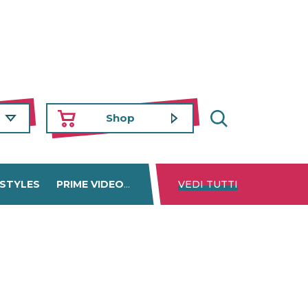
Shop
 STYLES
PRIME VIDEO
DISNEY+
VEDI TUTTI
NETFLIX
TROVA 