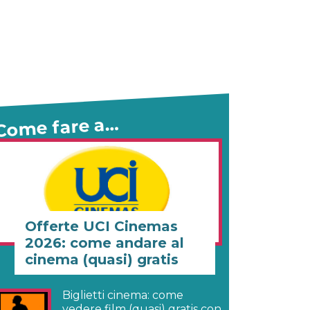
Come fare a…
Offerte UCI Cinemas
2026: come andare al
cinema (quasi) gratis
Biglietti cinema: come
vedere film (quasi) gratis con