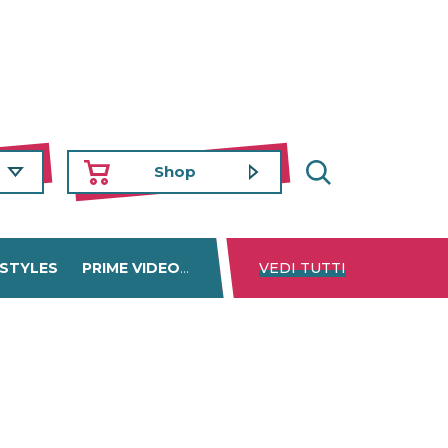
Shop
 STYLES
PRIME VIDEO
DISNEY+
VEDI TUTTI
NETFLIX
TROVA 