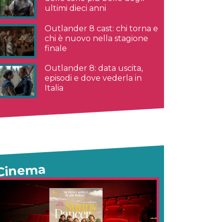
ultimi dieci anni
Outlander 8 cast: chi torna e
chi è nuovo nella stagione
finale
Outlander 8: data uscita,
episodi e dove vederla in
Italia
Cinema