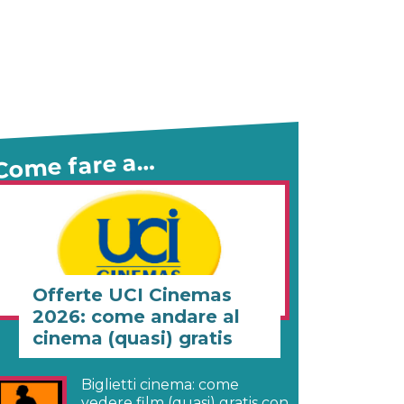
Come fare a…
Offerte UCI Cinemas
2026: come andare al
cinema (quasi) gratis
Biglietti cinema: come
vedere film (quasi) gratis con