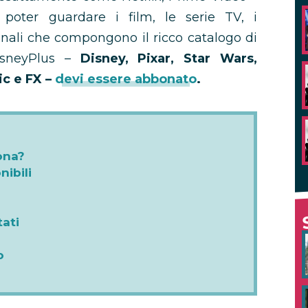
 poter guardare i film, le serie TV, i
inali che compongono il ricco catalogo di
isneyPlus –
Disney, Pixar, Star Wars,
ic e FX –
devi essere abbonato
.
ona?
ibili
ati
o