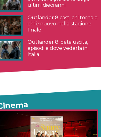
ultimi dieci anni
Outlander 8 cast: chi torna e
chi è nuovo nella stagione
finale
Outlander 8: data uscita,
episodi e dove vederla in
Italia
Cinema