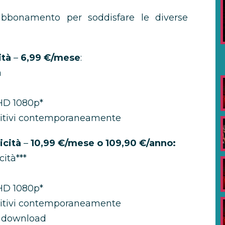
 abbonamento per soddisfare le diverse
ità
–
6,99 €/mese
:
à
 HD 1080p*
sitivi contemporaneamente
icità
–
10,99 €/mese o 109,90 €/anno:
cità***
 HD 1080p*
sitivi contemporaneamente
il download