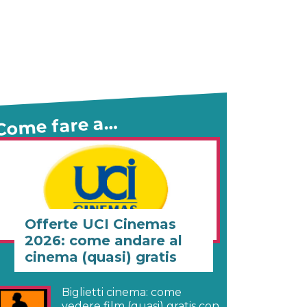
Come fare a…
Offerte UCI Cinemas
2026: come andare al
cinema (quasi) gratis
Biglietti cinema: come
vedere film (quasi) gratis con