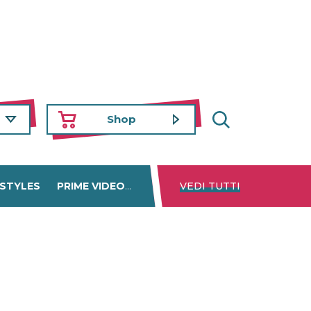
Shop
 STYLES
PRIME VIDEO
DISNEY+
VEDI TUTTI
NETFLIX
TROVA 