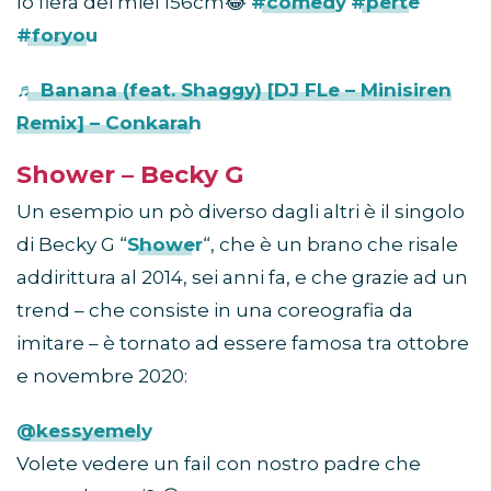
Io fiera dei miei 156cm😂
#comedy
#perte
#foryou
♬ Banana (feat. Shaggy) [DJ FLe – Minisiren
Remix] – Conkarah
Shower – Becky G
Un esempio un pò diverso dagli altri è il singolo
di Becky G “
Shower
“, che è un brano che risale
addirittura al 2014, sei anni fa, e che grazie ad un
trend – che consiste in una coreografia da
imitare – è tornato ad essere famosa tra ottobre
e novembre 2020:
@kessyemely
Volete vedere un fail con nostro padre che