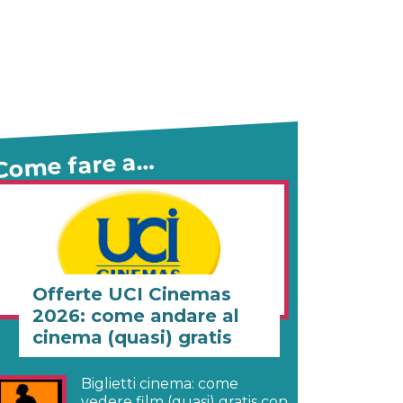
Come fare a…
Offerte UCI Cinemas
2026: come andare al
cinema (quasi) gratis
Biglietti cinema: come
vedere film (quasi) gratis con