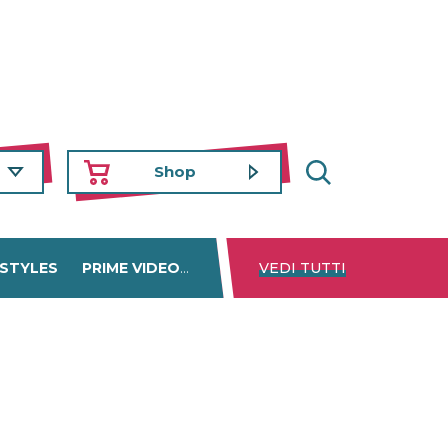
Shop
 STYLES
PRIME VIDEO
DISNEY+
VEDI TUTTI
NETFLIX
TROVA 