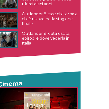
ultimi dieci anni
Outlander 8 cast: chi torna e
chi è nuovo nella stagione
finale
Outlander 8: data uscita,
episodi e dove vederla in
Italia
Cinema